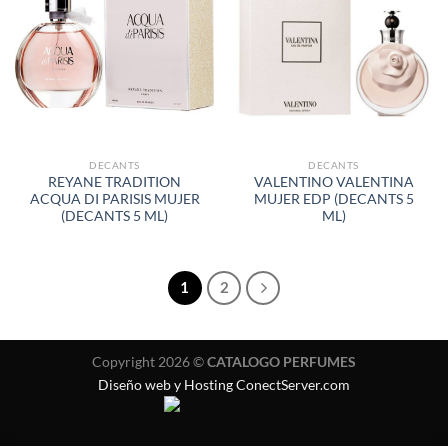
AÑADIR
AÑADIR
A LA
A LA
LISTA
LISTA
DE
DE
DESEOS
DESEOS
DECANTS
DECANTS
REYANE TRADITION
VALENTINO VALENTINA
ACQUA DI PARISIS MUJER
MUJER EDP (DECANTS 5
(DECANTS 5 ML)
ML)
1
2
Copyright 2026 ©
CATALOGO PERFUMES
Diseño web y Hosting ConectServer.com