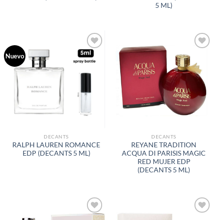
5 ML)
Nuevo
AÑADIR
AÑADIR
A LA
A LA
LISTA
LISTA
DE
DE
DESEOS
DESEOS
DECANTS
DECANTS
RALPH LAUREN ROMANCE
REYANE TRADITION
EDP (DECANTS 5 ML)
ACQUA DI PARISIS MAGIC
RED MUJER EDP
(DECANTS 5 ML)