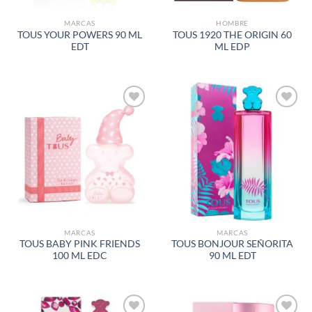
MARCAS
HOMBRE
TOUS YOUR POWERS 90 ML
TOUS 1920 THE ORIGIN 60
EDT
ML EDP
AÑADIR
AÑADIR
A LA
A LA
LISTA
LISTA
DE
DE
DESEOS
DESEOS
MARCAS
MARCAS
TOUS BABY PINK FRIENDS
TOUS BONJOUR SEÑORITA
100 ML EDC
90 ML EDT