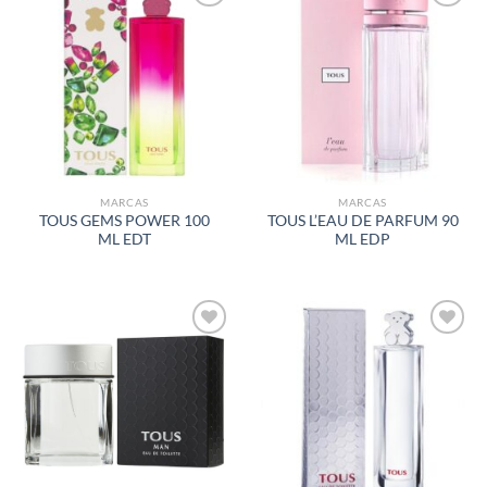
AÑADIR
AÑADIR
A LA
A LA
LISTA
LISTA
DE
DE
DESEOS
DESEOS
MARCAS
MARCAS
TOUS GEMS POWER 100
TOUS L’EAU DE PARFUM 90
ML EDT
ML EDP
AÑADIR
AÑADIR
A LA
A LA
LISTA
LISTA
DE
DE
DESEOS
DESEOS