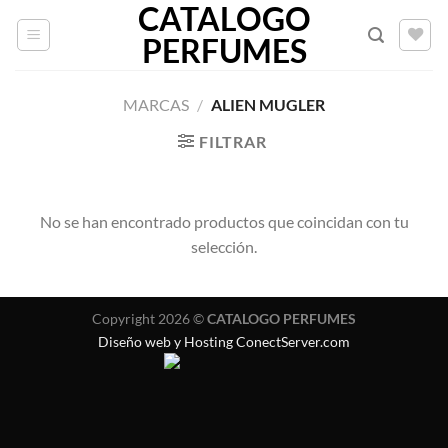
CATALOGO
Saltar
al
PERFUMES
contenido
MARCAS
/
ALIEN MUGLER
FILTRAR
No se han encontrado productos que coincidan con tu
selección.
Copyright 2026 ©
CATALOGO PERFUMES
Diseño web y Hosting ConectServer.com