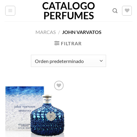
CATALOGO
Saltar
al
PERFUMES
contenido
MARCAS
/
JOHN VARVATOS
FILTRAR
AÑADIR
A LA
LISTA
DE
DESEOS