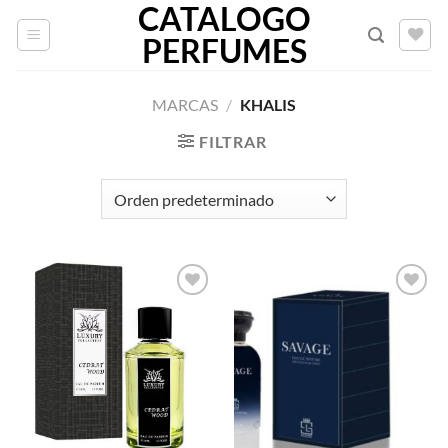
CATALOGO
Saltar
al
PERFUMES
contenido
MARCAS
/
KHALIS
FILTRAR
AÑADIR
AÑADIR
A LA
A LA
LISTA
LISTA
DE
DE
DESEOS
DESEOS