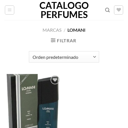
CATALOGO
Saltar
al
PERFUMES
contenido
MARCAS
/
LOMANI
FILTRAR
AÑADIR
A LA
LISTA
DE
DESEOS