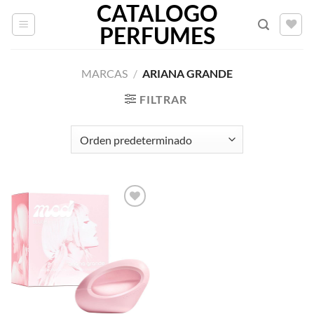
CATALOGO
Saltar
al
PERFUMES
contenido
MARCAS
/
ARIANA GRANDE
FILTRAR
AÑADIR
A LA
LISTA
DE
DESEOS