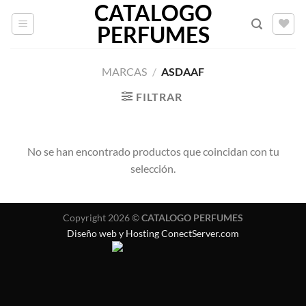
CATALOGO
Saltar
al
PERFUMES
contenido
MARCAS
/
ASDAAF
FILTRAR
No se han encontrado productos que coincidan con tu
selección.
Copyright 2026 ©
CATALOGO PERFUMES
Diseño web y Hosting ConectServer.com