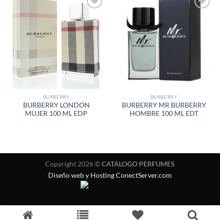
AÑADIR
AÑADIR
A LA
A LA
LISTA
LISTA
DE
DE
DESEOS
DESEOS
BURBERRY
BURBERRY
BURBERRY LONDON
BURBERRY MR BURBERRY
MUJER 100 ML EDP
HOMBRE 100 ML EDT
Copyright 2026 ©
CATALOGO PERFUMES
Diseño web y Hosting ConectServer.com