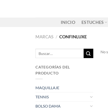
Saltar
al
contenido
INICIO
ESTUCHES
MARCAS
/
CONFINLUXE
Buscar
No s
por:
CATEGORÍAS DEL
PRODUCTO
MAQUILLAJE
TENNIS
BOLSO DAMA