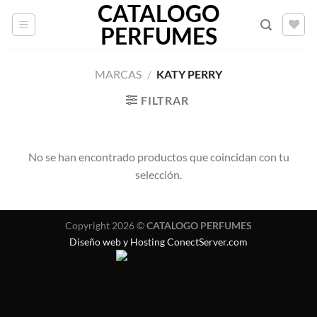
CATALOGO
Saltar
al
PERFUMES
contenido
MARCAS
/
KATY PERRY
FILTRAR
No se han encontrado productos que coincidan con tu
selección.
Copyright 2026 ©
CATALOGO PERFUMES
Diseño web y Hosting ConectServer.com