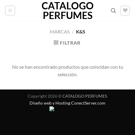
CATALOGO
Saltar
al
PERFUMES
contenido
MARCAS
/
K&S
FILTRAR
No se han encontrado productos que coincidan con tu
selección.
Copyright 2026 ©
CATALOGO PERFUMES
Diseño web y Hosting ConectServer.com