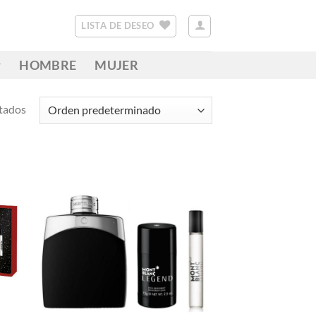
LISTA DE DESEO
HOMBRE
MUJER
ltados
R
AÑADIR
A LA
LISTA
DE
S
DESEOS