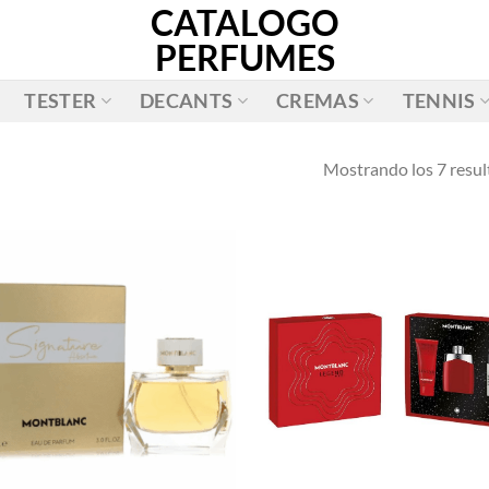
CATALOGO
PERFUMES
TESTER
DECANTS
CREMAS
TENNIS
Mostrando los 7 resu
AÑADIR
AÑADI
A LA
A LA
LISTA
LISTA
DE
DE
DESEOS
DESEO