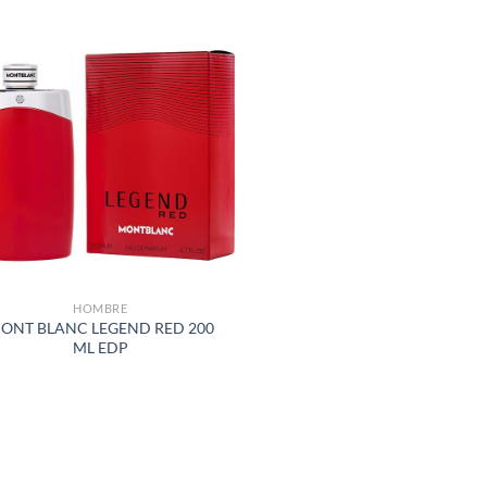
AÑADIR
A LA
LISTA
DE
DESEOS
HOMBRE
ONT BLANC LEGEND RED 200
ML EDP