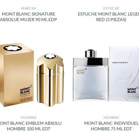
MARCAS
ESTUCHE
MONT BLANC SIGNATURE
ESTUCHE MONT BLANC LEG
ABSOLUE MUJER 90 ML EDP
RED (3 PIEZAS)
AÑADIR
AÑADI
A LA
A LA
LISTA
LISTA
DE
DE
DESEOS
DESEO
HOMBRE
HOMBRE
ONT BLANC EMBLEM ABSOLU
MONT BLANC INDIVIDUEL
HOMBRE 100 ML EDT
HOMBRE 75 ML EDT