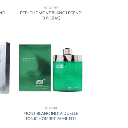
ESTUCHE
END
ESTUCHE MONT BLANC LEGEND
(3 PIEZAS)
R
AÑADIR
A LA
LISTA
DE
S
DESEOS
HOMBRE
MONT BLANC INDIVIDUELLE
TONIC HOMBRE 75 ML EDT