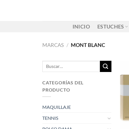
Saltar
al
contenido
INICIO
ESTUCHES
MARCAS
/
MONT BLANC
Buscar
por:
CATEGORÍAS DEL
PRODUCTO
MAQUILLAJE
TENNIS
BOLSO DAMA