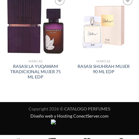
AÑADIR
AÑADIR
A LA
A LA
LISTA
LISTA
DE
DE
DESEOS
DESEOS
MARCAS
MARCAS
RASASI LA YUQAWAM
RASASI SHUHRAH MUJER
TRADICIONAL MUJER 75
90 ML EDP
ML EDP
Copyright 2026 ©
CATALOGO PERFUMES
Diseño web y Hosting ConectServer.com