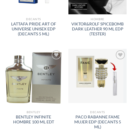
DECANTS
HOMBRE
LATTAFA PRIDE ART OF
VIKTOR&ROLF SPICEBOMB
UNIVERSE UNISEX EDP
DARK LEATHER 90 ML EDP
(DECANTS 5 ML)
(TESTER)
AÑADIR
AÑADIR
A LA
A LA
LISTA
LISTA
DE
DE
DESEOS
DESEOS
BENTLEY
DECANTS
BENTLEY INFINITE
PACO RABANNE FAME
HOMBRE 100 ML EDT
MUJER EDP (DECANTS 5
ML)