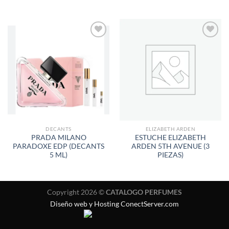
AÑADIR
AÑADIR
A LA
A LA
LISTA
LISTA
DE
DE
DESEOS
DESEOS
DECANTS
ELIZABETH ARDEN
PRADA MILANO
ESTUCHE ELIZABETH
PARADOXE EDP (DECANTS
ARDEN 5TH AVENUE (3
5 ML)
PIEZAS)
Copyright 2026 ©
CATALOGO PERFUMES
Diseño web y Hosting ConectServer.com