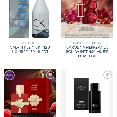
AÑADIR
AÑADIR
A LA
A LA
LISTA
LISTA
DE
DE
DESEOS
DESEOS
CALVIN KLEIN
CAROLINA HERRERA
CALVIN KLEIN CK IN2U
CAROLINA HERRERA LA
HOMBRE 150 ML EDT
BOMBA INTENSA MUJER
80 ML EDP
AÑADIR
AÑADIR
A LA
A LA
LISTA
LISTA
DE
DE
DESEOS
DESEOS