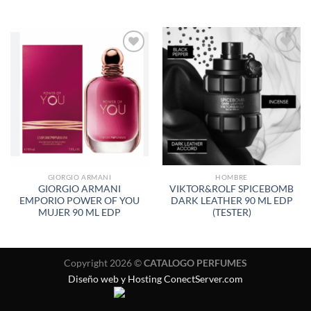
AÑADIR
AÑADIR
A LA
A LA
LISTA
LISTA
DE
DE
DESEOS
DESEOS
GIORGIO ARMANI
HOMBRE
GIORGIO ARMANI
VIKTOR&ROLF SPICEBOMB
EMPORIO POWER OF YOU
DARK LEATHER 90 ML EDP
MUJER 90 ML EDP
(TESTER)
Copyright 2026 ©
CATALOGO PERFUMES
Diseño web y Hosting ConectServer.com