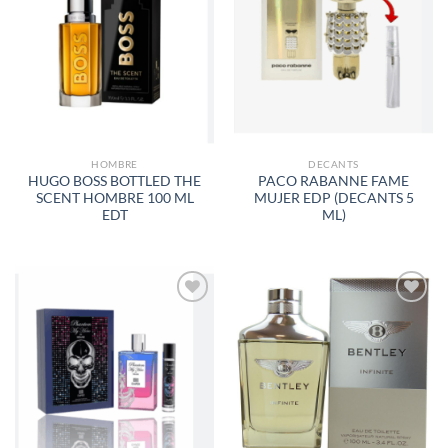
AÑADIR
AÑADIR
A LA
A LA
LISTA
LISTA
DE
DE
DESEOS
DESEOS
HOMBRE
DECANTS
HUGO BOSS BOTTLED THE
PACO RABANNE FAME
SCENT HOMBRE 100 ML
MUJER EDP (DECANTS 5
EDT
ML)
AÑADIR
AÑADIR
A LA
A LA
LISTA
LISTA
DE
DE
DESEOS
DESEOS