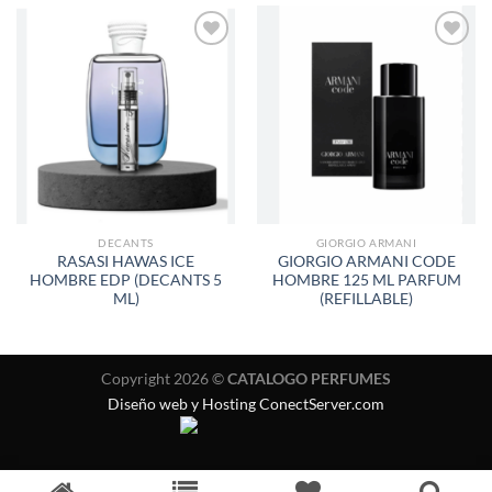
AÑADIR
AÑADIR
A LA
A LA
LISTA
LISTA
DE
DE
DESEOS
DESEOS
DECANTS
GIORGIO ARMANI
RASASI HAWAS ICE
GIORGIO ARMANI CODE
HOMBRE EDP (DECANTS 5
HOMBRE 125 ML PARFUM
ML)
(REFILLABLE)
Copyright 2026 ©
CATALOGO PERFUMES
Diseño web y Hosting ConectServer.com