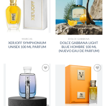
AÑADIR
AÑADIR
A LA
A LA
LISTA
LISTA
DE
DE
DESEOS
DESEOS
MARCAS
DOLCE GABBANA
XERJOFF SYMPHONIUM
DOLCE GABBANA LIGHT
UNISEX 100 ML PARFUM
BLUE HOMBRE 100 ML
(NUEVO EAU DE PARFUM)
AÑADIR
AÑADIR
A LA
A LA
LISTA
LISTA
DE
DE
DESEOS
DESEOS