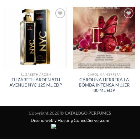
AÑADIR
AÑADIR
A LA
A LA
LISTA
LISTA
DE
DE
DESEOS
DESEOS
ELIZABETH ARDEN
CAROLINA HERRERA
ELIZABETH ARDEN 5TH
CAROLINA HERRERA LA
AVENUE NYC 125 ML EDP
BOMBA INTENSA MUJER
80 ML EDP
Copyright 2026 ©
CATALOGO PERFUMES
Diseño web y Hosting ConectServer.com