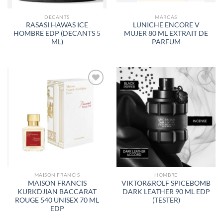
DECANTS
MARCAS
RASASI HAWAS ICE
LUNICHE ENCORE V
HOMBRE EDP (DECANTS 5
MUJER 80 ML EXTRAIT DE
ML)
PARFUM
AÑADIR
AÑADIR
A LA
A LA
LISTA
LISTA
DE
DE
DESEOS
DESEOS
MAISON FRANCIS
HOMBRE
MAISON FRANCIS
VIKTOR&ROLF SPICEBOMB
KURKDJIAN BACCARAT
DARK LEATHER 90 ML EDP
ROUGE 540 UNISEX 70 ML
(TESTER)
EDP