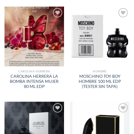
AÑADIR
AÑADIR
A LA
A LA
LISTA
LISTA
DE
DE
DESEOS
DESEOS
CAROLINA HERRERA
HOMBRE
CAROLINA HERRERA LA
MOSCHINO TOY BOY
BOMBA INTENSA MUJER
HOMBRE 100 ML EDP
80 ML EDP
(TESTER SIN TAPA)
AÑADIR
AÑADIR
A LA
A LA
LISTA
LISTA
DE
DE