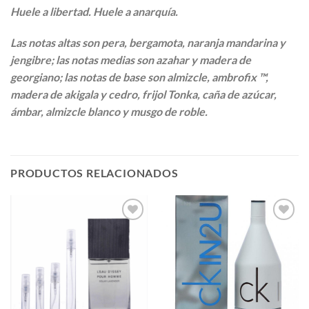
Huele a libertad. Huele a anarquía.
Las notas altas son pera, bergamota, naranja mandarina y
jengibre; las notas medias son azahar y madera de
georgiano; las notas de base son almizcle, ambrofix ™,
madera de akigala y cedro, frijol Tonka, caña de azúcar,
ámbar, almizcle blanco y musgo de roble.
PRODUCTOS RELACIONADOS
AÑADIR
AÑADIR
A LA
A LA
LISTA
LISTA
DE
DE
DESEOS
DESEOS