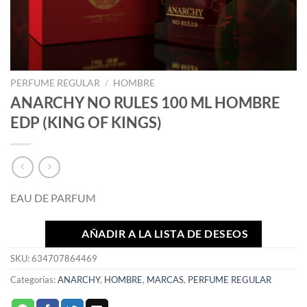
PERFUME REGULAR
/
HOMBRE
ANARCHY NO RULES 100 ML HOMBRE
EDP (KING OF KINGS)
EAU DE PARFUM
AÑADIR A LA LISTA DE DESEOS
SKU:
634707864469
Categorías:
ANARCHY
,
HOMBRE
,
MARCAS
,
PERFUME REGULAR