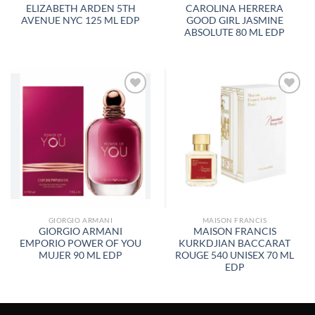
ELIZABETH ARDEN 5TH
CAROLINA HERRERA
AVENUE NYC 125 ML EDP
GOOD GIRL JASMINE
ABSOLUTE 80 ML EDP
AÑADIR
AÑADIR
A LA
A LA
LISTA
LISTA
DE
DE
DESEOS
DESEOS
GIORGIO ARMANI
MAISON FRANCIS
GIORGIO ARMANI
MAISON FRANCIS
EMPORIO POWER OF YOU
KURKDJIAN BACCARAT
MUJER 90 ML EDP
ROUGE 540 UNISEX 70 ML
EDP