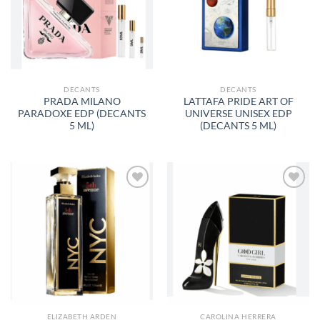
DE
DE
DESEOS
DESEOS
DECANTS
DECANTS
PRADA MILANO
LATTAFA PRIDE ART OF
PARADOXE EDP (DECANTS
UNIVERSE UNISEX EDP
5 ML)
(DECANTS 5 ML)
AÑADIR
AÑADIR
A LA
A LA
LISTA
LISTA
DE
DE
DESEOS
DESEOS
ELIZABETH ARDEN
CAROLINA HERRERA