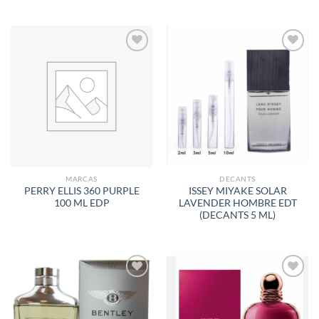
AÑADIR
AÑADIR
A LA
A LA
LISTA
LISTA
DE
DE
DESEOS
DESEOS
MARCAS
DECANTS
PERRY ELLIS 360 PURPLE
ISSEY MIYAKE SOLAR
100 ML EDP
LAVENDER HOMBRE EDT
(DECANTS 5 ML)
AÑADIR
AÑADIR
A LA
A LA
LISTA
LISTA