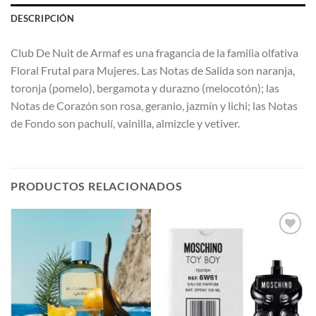
DESCRIPCIÓN
Club De Nuit de Armaf es una fragancia de la familia olfativa
Floral Frutal para Mujeres. Las Notas de Salida son naranja,
toronja (pomelo), bergamota y durazno (melocotón); las
Notas de Corazón son rosa, geranio, jazmín y lichi; las Notas
de Fondo son pachulí, vainilla, almizcle y vetiver.
PRODUCTOS RELACIONADOS
AÑADIR
AÑADIR
A LA
A LA
LISTA
LISTA
DE
DE
DESEOS
DESEOS