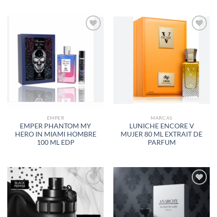
AÑADIR
AÑADIR
A LA
A LA
LISTA
LISTA
DE
DE
DESEOS
DESEOS
EMPER
MARCAS
EMPER PHANTOM MY
LUNICHE ENCORE V
HERO IN MIAMI HOMBRE
MUJER 80 ML EXTRAIT DE
100 ML EDP
PARFUM
AÑADIR
AÑADIR
A LA
A LA
LISTA
LISTA