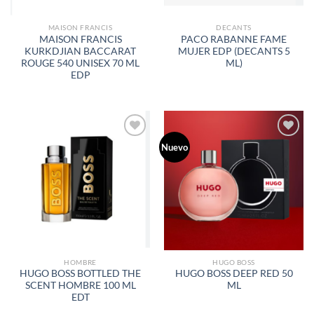
MAISON FRANCIS
DECANTS
MAISON FRANCIS
PACO RABANNE FAME
KURKDJIAN BACCARAT
MUJER EDP (DECANTS 5
ROUGE 540 UNISEX 70 ML
ML)
EDP
Nuevo
AÑADIR
AÑADIR
A LA
A LA
LISTA
LISTA
DE
DE
DESEOS
DESEOS
HOMBRE
HUGO BOSS
HUGO BOSS BOTTLED THE
HUGO BOSS DEEP RED 50
SCENT HOMBRE 100 ML
ML
EDT