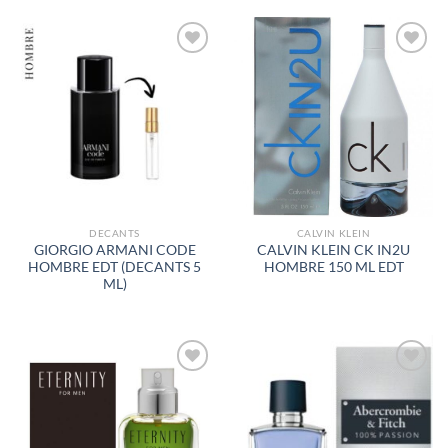
AÑADIR
AÑADIR
A LA
A LA
LISTA
LISTA
DE
DE
DESEOS
DESEOS
DECANTS
CALVIN KLEIN
GIORGIO ARMANI CODE
CALVIN KLEIN CK IN2U
HOMBRE EDT (DECANTS 5
HOMBRE 150 ML EDT
ML)
AÑADIR
AÑADIR
A LA
A LA
LISTA
LISTA
DE
DE