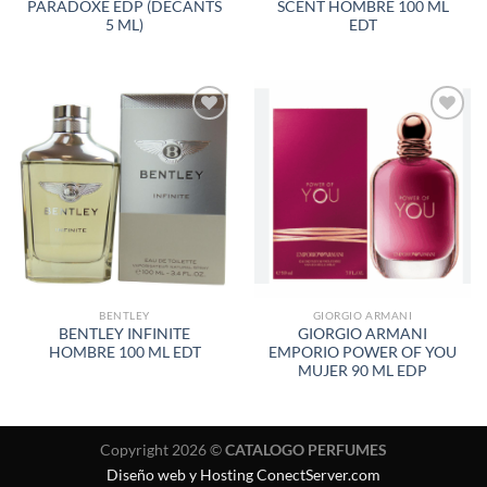
PARADOXE EDP (DECANTS
SCENT HOMBRE 100 ML
5 ML)
EDT
AÑADIR
AÑADIR
A LA
A LA
LISTA
LISTA
DE
DE
DESEOS
DESEOS
BENTLEY
GIORGIO ARMANI
BENTLEY INFINITE
GIORGIO ARMANI
HOMBRE 100 ML EDT
EMPORIO POWER OF YOU
MUJER 90 ML EDP
Copyright 2026 ©
CATALOGO PERFUMES
Diseño web y Hosting ConectServer.com