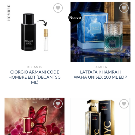
Nuevo
AÑADIR
AÑADIR
A LA
A LA
LISTA
LISTA
DE
DE
DESEOS
DESEOS
DECANTS
LATAFFA
GIORGIO ARMANI CODE
LATTAFA KHAMRAH
HOMBRE EDT (DECANTS 5
WAHA UNISEX 100 ML EDP
ML)
AÑADIR
AÑADIR
A LA
A LA
LISTA
LISTA
DE
DE
DESEOS
DESEOS