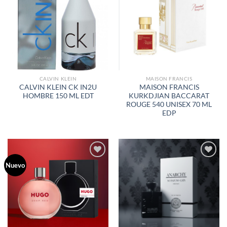
A LA
A LA
LISTA
LISTA
DE
DE
DESEOS
DESEOS
CALVIN KLEIN
MAISON FRANCIS
CALVIN KLEIN CK IN2U
MAISON FRANCIS
HOMBRE 150 ML EDT
KURKDJIAN BACCARAT
ROUGE 540 UNISEX 70 ML
EDP
Nuevo
AÑADIR
AÑADIR
A LA
A LA
LISTA
LISTA
DE
DE
DESEOS
DESEOS