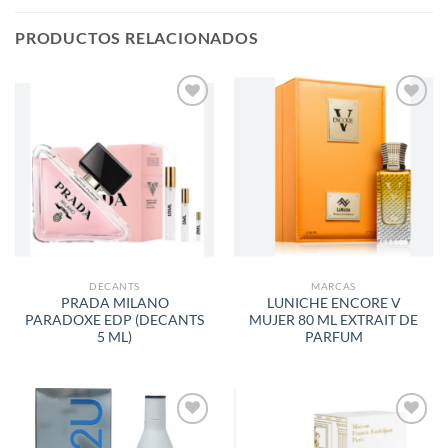
PRODUCTOS RELACIONADOS
AÑADIR
AÑADIR
A LA
A LA
LISTA
LISTA
DE
DE
DESEOS
DESEOS
DECANTS
MARCAS
PRADA MILANO
LUNICHE ENCORE V
PARADOXE EDP (DECANTS
MUJER 80 ML EXTRAIT DE
5 ML)
PARFUM
AÑADIR
AÑADIR