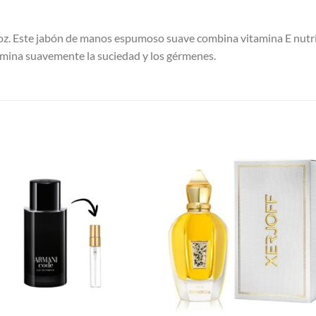
. Este jabón de manos espumoso suave combina vitamina E nutriti
mina suavemente la suciedad y los gérmenes.
S
AÑADIR
AÑADI
A LA
A LA
LISTA
LISTA
DE
DE
DESEOS
DESEO