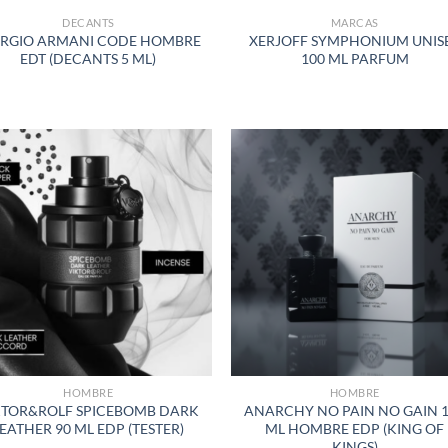
DECANTS
MARCAS
ORGIO ARMANI CODE HOMBRE
XERJOFF SYMPHONIUM UNIS
EDT (DECANTS 5 ML)
100 ML PARFUM
AÑADIR
AÑADI
A LA
A LA
LISTA
LISTA
DE
DE
DESEOS
DESEO
HOMBRE
HOMBRE
KTOR&ROLF SPICEBOMB DARK
ANARCHY NO PAIN NO GAIN 
EATHER 90 ML EDP (TESTER)
ML HOMBRE EDP (KING OF
KINGS)