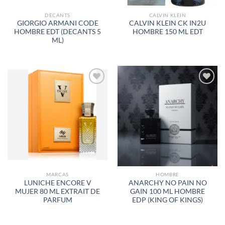
DECANTS
CALVIN KLEIN
GIORGIO ARMANI CODE
CALVIN KLEIN CK IN2U
HOMBRE EDT (DECANTS 5
HOMBRE 150 ML EDT
ML)
AÑADIR
AÑADIR
A LA
A LA
LISTA
LISTA
DE
DE
DESEOS
DESEOS
MARCAS
HOMBRE
LUNICHE ENCORE V
ANARCHY NO PAIN NO
MUJER 80 ML EXTRAIT DE
GAIN 100 ML HOMBRE
PARFUM
EDP (KING OF KINGS)