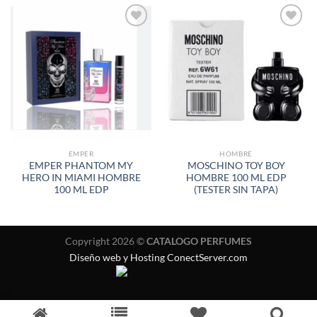
AÑADIR
AÑADIR
A LA
A LA
LISTA
LISTA
DE
DE
DESEOS
DESEOS
EMPER
HOMBRE
EMPER PHANTOM MY
MOSCHINO TOY BOY
HERO IN MIAMI HOMBRE
HOMBRE 100 ML EDP
100 ML EDP
(TESTER SIN TAPA)
Copyright 2026 ©
CATALOGO PERFUMES
Diseño web y Hosting ConectServer.com