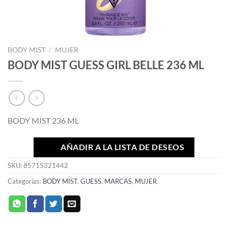
BODY MIST
/
MUJER
BODY MIST GUESS GIRL BELLE 236 ML
BODY MIST 236 ML
AÑADIR A LA LISTA DE DESEOS
SKU:
85715321442
Categorías:
BODY MIST
,
GUESS
,
MARCAS
,
MUJER