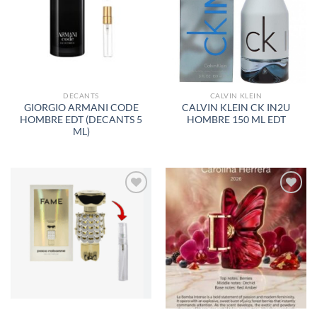
LISTA
LISTA
DE
DE
DESEOS
DESEOS
DECANTS
CALVIN KLEIN
GIORGIO ARMANI CODE
CALVIN KLEIN CK IN2U
HOMBRE EDT (DECANTS 5
HOMBRE 150 ML EDT
ML)
AÑADIR
AÑADIR
A LA
A LA
LISTA
LISTA
DE
DE
DESEOS
DESEOS