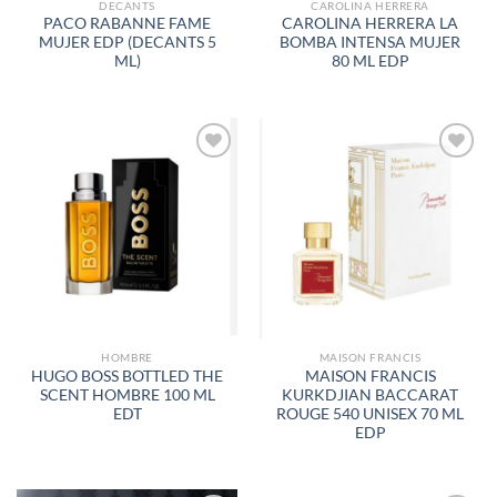
DECANTS
CAROLINA HERRERA
PACO RABANNE FAME
CAROLINA HERRERA LA
MUJER EDP (DECANTS 5
BOMBA INTENSA MUJER
ML)
80 ML EDP
AÑADIR
AÑADIR
A LA
A LA
LISTA
LISTA
DE
DE
DESEOS
DESEOS
HOMBRE
MAISON FRANCIS
HUGO BOSS BOTTLED THE
MAISON FRANCIS
SCENT HOMBRE 100 ML
KURKDJIAN BACCARAT
EDT
ROUGE 540 UNISEX 70 ML
EDP