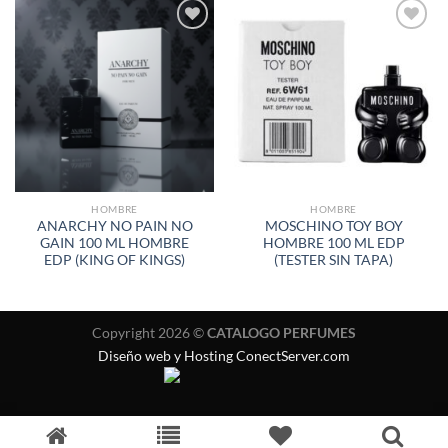
AÑADIR
AÑADIR
A LA
A LA
LISTA
LISTA
DE
DE
DESEOS
DESEOS
HOMBRE
HOMBRE
ANARCHY NO PAIN NO
MOSCHINO TOY BOY
GAIN 100 ML HOMBRE
HOMBRE 100 ML EDP
EDP (KING OF KINGS)
(TESTER SIN TAPA)
Copyright 2026 ©
CATALOGO PERFUMES
Diseño web y Hosting ConectServer.com