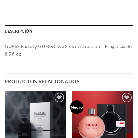
DESCRIPCIÓN
GUESS Factory GUESS Love Sheer Attraction – Fragancia de
8.5 fl oz
PRODUCTOS RELACIONADOS
Nuevo
AÑADIR
AÑADIR
A LA
A LA
LISTA
LISTA
DE
DE
DESEOS
DESEOS