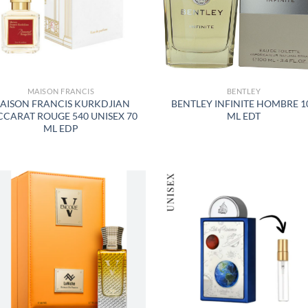
MAISON FRANCIS
BENTLEY
AISON FRANCIS KURKDJIAN
BENTLEY INFINITE HOMBRE 1
CCARAT ROUGE 540 UNISEX 70
ML EDT
ML EDP
AÑADIR
AÑADI
A LA
A LA
LISTA
LISTA
DE
DE
DESEOS
DESEO