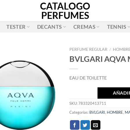
CATALOGO
PERFUMES
TESTER
DECANTS
CREMAS
TENNIS
PERFUME REGULAR
/
HOMBR
BVLGARI AQVA 
AÑADIR
A LA
EAU DE TOILETTE
LISTA
DE
DESEOS
AÑADIR
SKU:
783320413711
Categorías:
BVLGARI
,
HOMBRE
,
MA