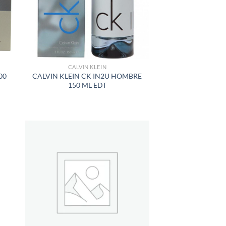
CALVIN KLEIN
00
CALVIN KLEIN CK IN2U HOMBRE
150 ML EDT
R
AÑADIR
A LA
LISTA
DE
S
DESEOS