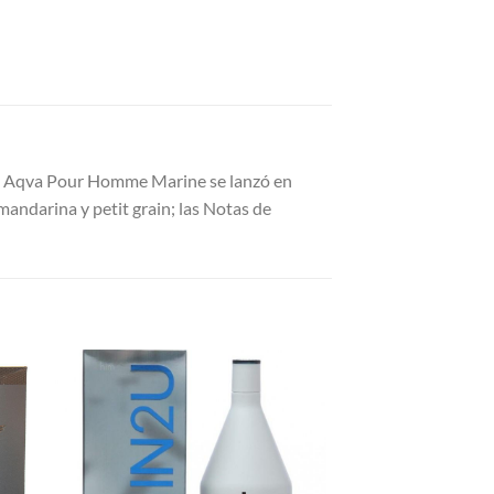
s. Aqva Pour Homme Marine se lanzó en
 mandarina y petit grain; las Notas de
R
AÑADIR
A LA
LISTA
DE
S
DESEOS