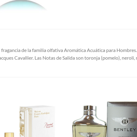
fragancia de la familia olfativa Aromática Acuática para Hombre
acques Cavallier. Las Notas de Salida son toronja (pomelo), neroli,
S
AÑADIR
AÑADI
A LA
A LA
LISTA
LISTA
DE
DE
DESEOS
DESEO