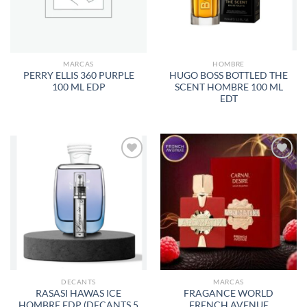
MARCAS
HOMBRE
PERRY ELLIS 360 PURPLE
HUGO BOSS BOTTLED THE
100 ML EDP
SCENT HOMBRE 100 ML
EDT
AÑADIR
AÑADIR
A LA
A LA
LISTA
LISTA
DE
DE
DESEOS
DESEOS
DECANTS
MARCAS
RASASI HAWAS ICE
FRAGANCE WORLD
HOMBRE EDP (DECANTS 5
FRENCH AVENUE