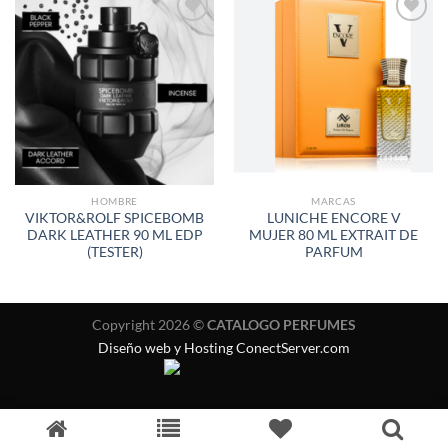
AÑADIR
AÑADIR
A LA
A LA
LISTA
LISTA
DE
DE
DESEOS
DESEOS
HOMBRE
MARCAS
VIKTOR&ROLF SPICEBOMB
LUNICHE ENCORE V
DARK LEATHER 90 ML EDP
MUJER 80 ML EXTRAIT DE
(TESTER)
PARFUM
Copyright 2026 ©
CATALOGO PERFUMES
Diseño web y Hosting ConectServer.com