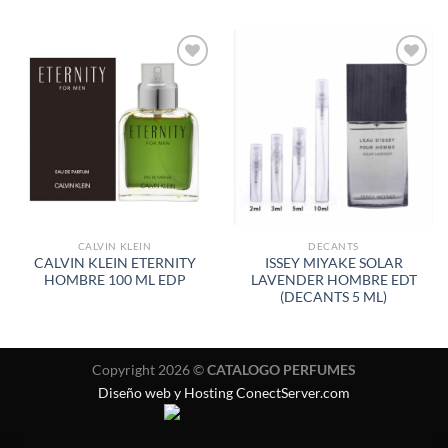
AÑADIR
AÑADIR
A LA
A LA
LISTA
LISTA
DE
DE
DESEOS
DESEOS
CALVIN KLEIN
DECANTS
CALVIN KLEIN ETERNITY
ISSEY MIYAKE SOLAR
HOMBRE 100 ML EDP
LAVENDER HOMBRE EDT
(DECANTS 5 ML)
Copyright 2026 ©
CATALOGO PERFUMES
Diseño web y Hosting ConectServer.com