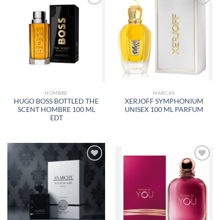
AÑADIR
AÑADIR
A LA
A LA
LISTA
LISTA
DE
DE
DESEOS
DESEOS
HOMBRE
MARCAS
HUGO BOSS BOTTLED THE
XERJOFF SYMPHONIUM
SCENT HOMBRE 100 ML
UNISEX 100 ML PARFUM
EDT
AÑADIR
AÑADIR
A LA
A LA
LISTA
LISTA
DE
DE
DESEOS
DESEOS