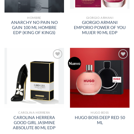
HOMBRE
GIORGIO ARMANI
ANARCHY NO PAIN NO
GIORGIO ARMANI
GAIN 100 ML HOMBRE
EMPORIO POWER OF YOU
EDP (KING OF KINGS)
MUJER 90 ML EDP
Nuevo
AÑADIR
AÑADIR
A LA
A LA
LISTA
LISTA
DE
DE
DESEOS
DESEOS
CAROLINA HERRERA
HUGO BOSS
CAROLINA HERRERA
HUGO BOSS DEEP RED 50
GOOD GIRL JASMINE
ML
ABSOLUTE 80 ML EDP