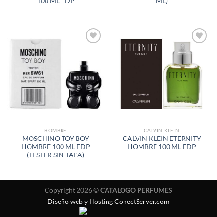
100 ML EDP
ML)
AÑADIR
AÑADIR
A LA
A LA
LISTA
LISTA
DE
DE
DESEOS
DESEOS
HOMBRE
CALVIN KLEIN
MOSCHINO TOY BOY
CALVIN KLEIN ETERNITY
HOMBRE 100 ML EDP
HOMBRE 100 ML EDP
(TESTER SIN TAPA)
Copyright 2026 ©
CATALOGO PERFUMES
Diseño web y Hosting ConectServer.com