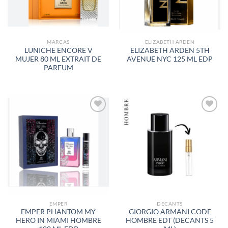
MARCAS
ELIZABETH ARDEN
LUNICHE ENCORE V
ELIZABETH ARDEN 5TH
MUJER 80 ML EXTRAIT DE
AVENUE NYC 125 ML EDP
PARFUM
AÑADIR
AÑADIR
A LA
A LA
LISTA
LISTA
DE
DE
DESEOS
DESEOS
EMPER
DECANTS
EMPER PHANTOM MY
GIORGIO ARMANI CODE
HERO IN MIAMI HOMBRE
HOMBRE EDT (DECANTS 5