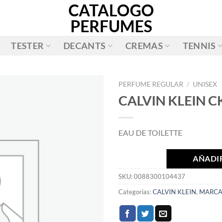
CATALOGO
PERFUMES
TESTER
DECANTS
CREMAS
TENNIS
PERFUME REGULAR
/
UNISEX
CALVIN KLEIN C
AÑADIR
A LA
EAU DE TOILETTE
LISTA
DE
DESEOS
AÑADIR
SKU:
0088300104437
Categorías:
CALVIN KLEIN
,
MARCA