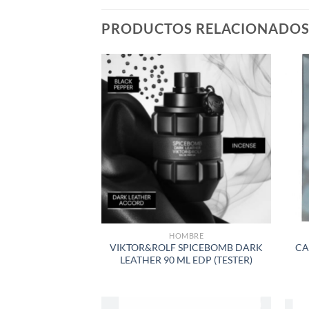
PRODUCTOS RELACIONADO
AÑADIR
A LA
LISTA
DE
DESEOS
HOMBRE
VIKTOR&ROLF SPICEBOMB DARK
CA
LEATHER 90 ML EDP (TESTER)