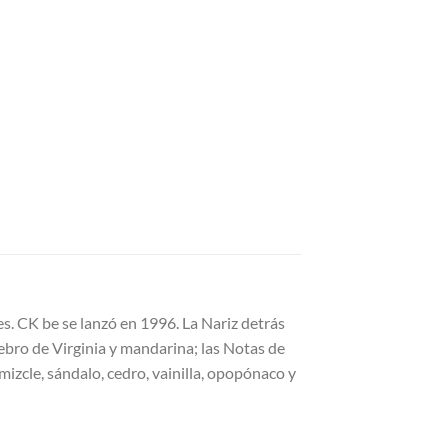
s. CK be se lanzó en 1996. La Nariz detrás
ebro de Virginia y mandarina; las Notas de
izcle, sándalo, cedro, vainilla, opopónaco y