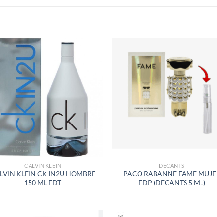
S
AÑADIR
AÑADI
A LA
A LA
LISTA
LISTA
DE
DE
DESEOS
DESEO
CALVIN KLEIN
DECANTS
LVIN KLEIN CK IN2U HOMBRE
PACO RABANNE FAME MUJE
150 ML EDT
EDP (DECANTS 5 ML)