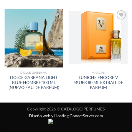
AÑADIR
AÑADIR
A LA
A LA
LISTA
LISTA
DE
DE
DESEOS
DESEOS
DOLCE GABBANA
MARCAS
DOLCE GABBANA LIGHT
LUNICHE ENCORE V
BLUE HOMBRE 100 ML
MUJER 80 ML EXTRAIT DE
(NUEVO EAU DE PARFUM)
PARFUM
Copyright 2026 ©
CATALOGO PERFUMES
Diseño web y Hosting ConectServer.com