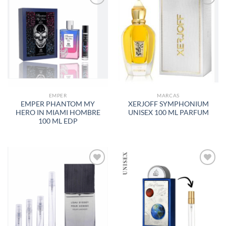
AÑADIR
AÑADIR
A LA
A LA
LISTA
LISTA
DE
DE
DESEOS
DESEOS
EMPER
MARCAS
EMPER PHANTOM MY
XERJOFF SYMPHONIUM
HERO IN MIAMI HOMBRE
UNISEX 100 ML PARFUM
100 ML EDP
AÑADIR
AÑADIR
A LA
A LA
LISTA
LISTA
DE
DE
DESEOS
DESEOS