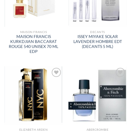
DESEOS
DESEOS
MAISON FRANCIS
DECANTS
MAISON FRANCIS
ISSEY MIYAKE SOLAR
KURKDJIAN BACCARAT
LAVENDER HOMBRE EDT
ROUGE 540 UNISEX 70 ML
(DECANTS 5 ML)
EDP
AÑADIR
AÑADIR
A LA
A LA
LISTA
LISTA
DE
DE
DESEOS
DESEOS
ELIZABETH ARDEN
ABERCROMBIE