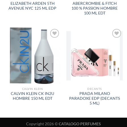
ELIZABETH ARDEN 5TH
ABERCROMBIE & FITCH
AVENUE NYC 125 ML EDP
100 % PASSION HOMBRE
100 ML EDT
AÑADIR
AÑADIR
A LA
A LA
LISTA
LISTA
DE
DE
DESEOS
DESEOS
CALVIN KLEIN
DECANTS
CALVIN KLEIN CK IN2U
PRADA MILANO
HOMBRE 150 ML EDT
PARADOXE EDP (DECANTS
5 ML)
Copyright 2026 ©
CATALOGO PERFUMES