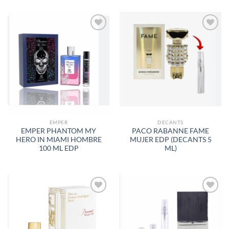
AÑADIR
AÑADIR
A LA
A LA
LISTA
LISTA
DE
DE
DESEOS
DESEOS
EMPER
DECANTS
EMPER PHANTOM MY
PACO RABANNE FAME
HERO IN MIAMI HOMBRE
MUJER EDP (DECANTS 5
100 ML EDP
ML)
AÑADIR
AÑADIR
A LA
A LA
LISTA
LISTA
DE
DE