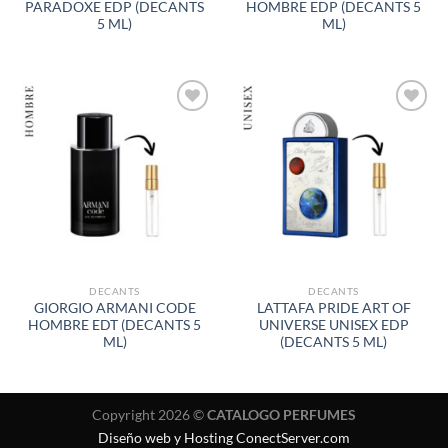
PARADOXE EDP (DECANTS
HOMBRE EDP (DECANTS 5
5 ML)
ML)
AÑADIR
AÑADIR
A LA
A LA
LISTA
LISTA
DE
DE
DESEOS
DESEOS
DECANTS
DECANTS
GIORGIO ARMANI CODE
LATTAFA PRIDE ART OF
HOMBRE EDT (DECANTS 5
UNIVERSE UNISEX EDP
ML)
(DECANTS 5 ML)
Copyright 2026 ©
CATALOGO PERFUMES
Diseño web y Hosting ConectServer.com