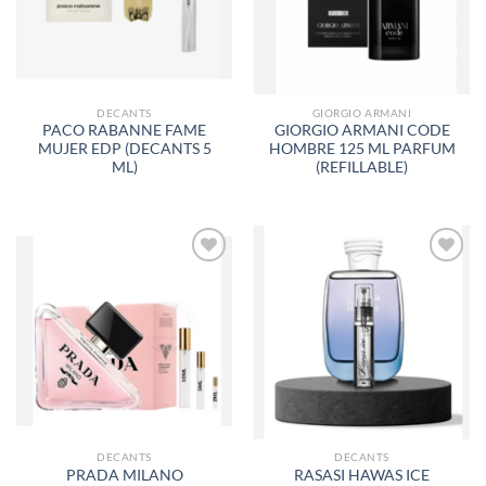
DESEOS
DESEOS
DECANTS
GIORGIO ARMANI
PACO RABANNE FAME
GIORGIO ARMANI CODE
MUJER EDP (DECANTS 5
HOMBRE 125 ML PARFUM
ML)
(REFILLABLE)
AÑADIR
AÑADIR
A LA
A LA
LISTA
LISTA
DE
DE
DESEOS
DESEOS
DECANTS
DECANTS
PRADA MILANO
RASASI HAWAS ICE