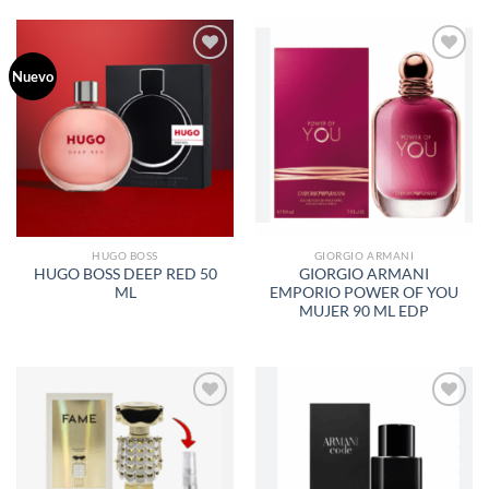
Nuevo
AÑADIR
AÑADIR
A LA
A LA
LISTA
LISTA
DE
DE
DESEOS
DESEOS
HUGO BOSS
GIORGIO ARMANI
HUGO BOSS DEEP RED 50
GIORGIO ARMANI
ML
EMPORIO POWER OF YOU
MUJER 90 ML EDP
AÑADIR
AÑADIR
A LA
A LA
LISTA
LISTA
DE
DE