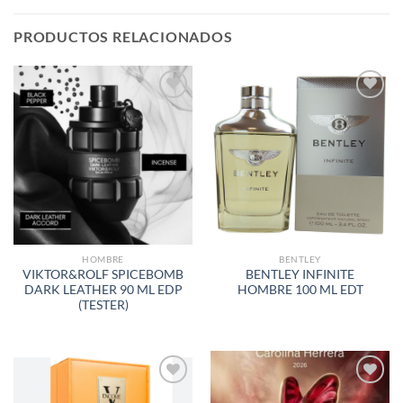
PRODUCTOS RELACIONADOS
AÑADIR
AÑADIR
A LA
A LA
LISTA
LISTA
DE
DE
DESEOS
DESEOS
HOMBRE
BENTLEY
VIKTOR&ROLF SPICEBOMB
BENTLEY INFINITE
DARK LEATHER 90 ML EDP
HOMBRE 100 ML EDT
(TESTER)
AÑADIR
AÑADIR