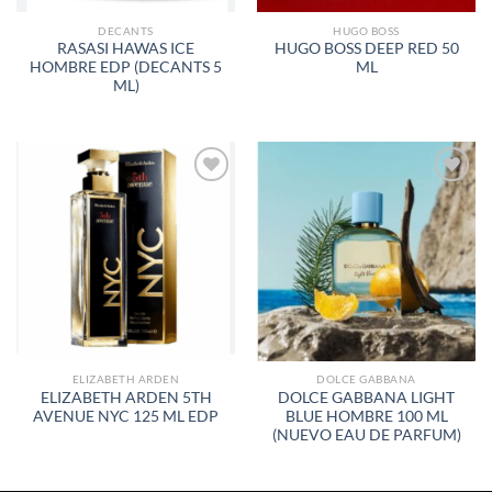
DECANTS
HUGO BOSS
RASASI HAWAS ICE
HUGO BOSS DEEP RED 50
HOMBRE EDP (DECANTS 5
ML
ML)
AÑADIR
AÑADIR
A LA
A LA
LISTA
LISTA
DE
DE
DESEOS
DESEOS
ELIZABETH ARDEN
DOLCE GABBANA
ELIZABETH ARDEN 5TH
DOLCE GABBANA LIGHT
AVENUE NYC 125 ML EDP
BLUE HOMBRE 100 ML
(NUEVO EAU DE PARFUM)