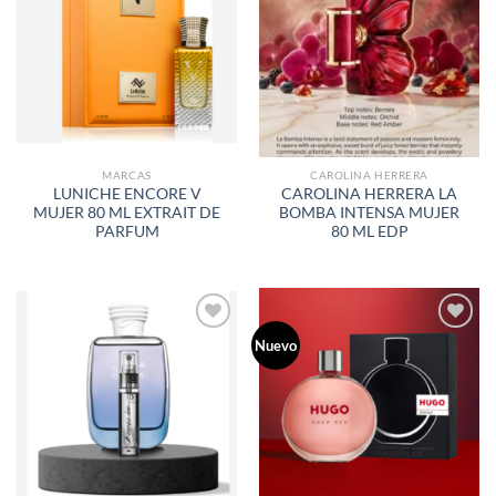
A LA
A LA
LISTA
LISTA
DE
DE
DESEOS
DESEOS
MARCAS
CAROLINA HERRERA
LUNICHE ENCORE V
CAROLINA HERRERA LA
MUJER 80 ML EXTRAIT DE
BOMBA INTENSA MUJER
PARFUM
80 ML EDP
Nuevo
AÑADIR
AÑADIR
A LA
A LA
LISTA
LISTA
DE
DE
DESEOS
DESEOS