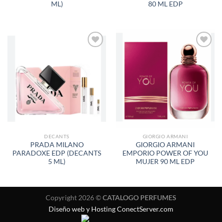
ML)
80 ML EDP
AÑADIR
AÑADIR
A LA
A LA
LISTA
LISTA
DE
DE
DESEOS
DESEOS
DECANTS
GIORGIO ARMANI
PRADA MILANO
GIORGIO ARMANI
PARADOXE EDP (DECANTS
EMPORIO POWER OF YOU
5 ML)
MUJER 90 ML EDP
Copyright 2026 ©
CATALOGO PERFUMES
Diseño web y Hosting ConectServer.com