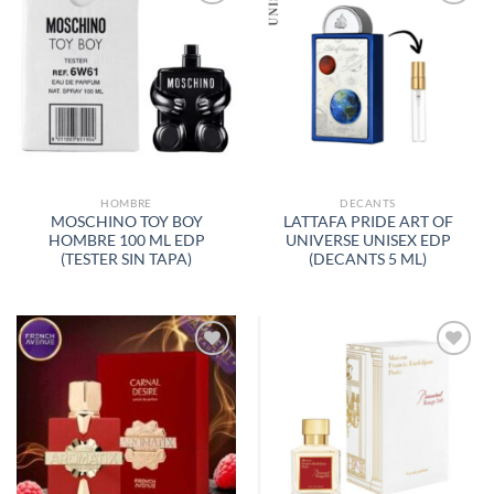
AÑADIR
AÑADIR
A LA
A LA
LISTA
LISTA
DE
DE
DESEOS
DESEOS
HOMBRE
DECANTS
MOSCHINO TOY BOY
LATTAFA PRIDE ART OF
HOMBRE 100 ML EDP
UNIVERSE UNISEX EDP
(TESTER SIN TAPA)
(DECANTS 5 ML)
AÑADIR
AÑADIR
A LA
A LA
LISTA
LISTA
DE
DE
DESEOS
DESEOS