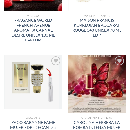
MARCAS
MAISON FRANCIS
FRAGANCE WORLD
MAISON FRANCIS
FRENCH AVENUE
KURKDJIAN BACCARAT
AROMATIX CARNAL
ROUGE 540 UNISEX 70 ML
DESIRE UNISEX 100 ML
EDP
PARFUM
AÑADIR
AÑADIR
A LA
A LA
LISTA
LISTA
DE
DE
DESEOS
DESEOS
DECANTS
CAROLINA HERRERA
PACO RABANNE FAME
CAROLINA HERRERA LA
MUJER EDP (DECANTS 5
BOMBA INTENSA MUJER