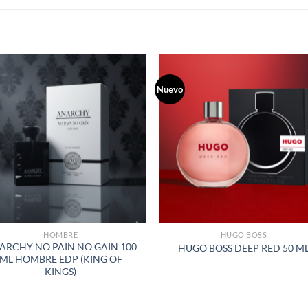
S
Nuevo
AÑADIR
AÑADI
A LA
A LA
LISTA
LISTA
DE
DE
DESEOS
DESEO
HOMBRE
HUGO BOSS
ARCHY NO PAIN NO GAIN 100
HUGO BOSS DEEP RED 50 M
ML HOMBRE EDP (KING OF
KINGS)