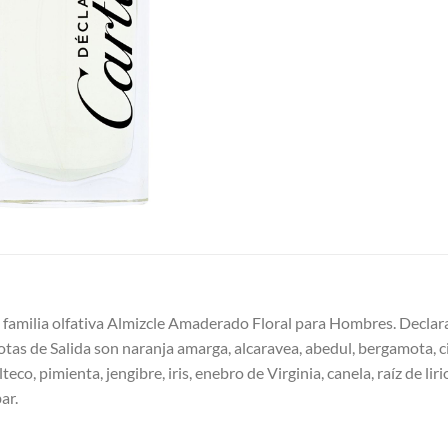
a familia olfativa Almizcle Amaderado Floral para Hombres. Declara
otas de Salida son naranja amarga, alcaravea, abedul, bergamota, ci
 pimienta, jengibre, iris, enebro de Virginia, canela, raíz de liri
ar.