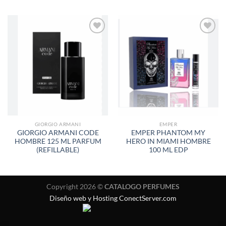
AÑADIR
AÑADIR
A LA
A LA
LISTA
LISTA
DE
DE
DESEOS
DESEOS
GIORGIO ARMANI
EMPER
GIORGIO ARMANI CODE
EMPER PHANTOM MY
HOMBRE 125 ML PARFUM
HERO IN MIAMI HOMBRE
(REFILLABLE)
100 ML EDP
Copyright 2026 ©
CATALOGO PERFUMES
Diseño web y Hosting ConectServer.com