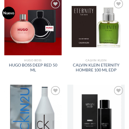
Nuevo
AÑADIR
AÑADIR
A LA
A LA
LISTA
LISTA
DE
DE
DESEOS
DESEOS
HUGO BOSS
CALVIN KLEIN
HUGO BOSS DEEP RED 50
CALVIN KLEIN ETERNITY
ML
HOMBRE 100 ML EDP
AÑADIR
AÑADIR
A LA
A LA
LISTA
LISTA
DE
DE
DESEOS
DESEOS