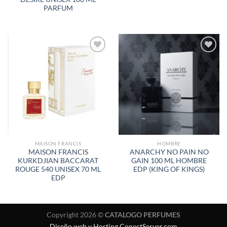
PARFUM
AÑADIR
AÑADIR
A LA
A LA
LISTA
LISTA
DE
DE
DESEOS
DESEOS
MAISON FRANCIS
HOMBRE
MAISON FRANCIS
ANARCHY NO PAIN NO
KURKDJIAN BACCARAT
GAIN 100 ML HOMBRE
ROUGE 540 UNISEX 70 ML
EDP (KING OF KINGS)
EDP
Copyright 2026 ©
CATALOGO PERFUMES
Diseño web y Hosting ConectServer.com