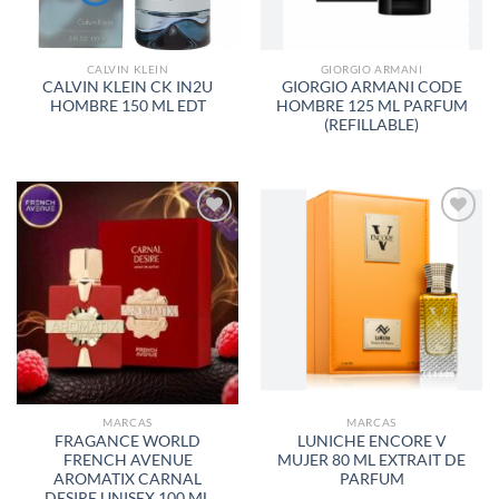
CALVIN KLEIN
GIORGIO ARMANI
CALVIN KLEIN CK IN2U
GIORGIO ARMANI CODE
HOMBRE 150 ML EDT
HOMBRE 125 ML PARFUM
(REFILLABLE)
AÑADIR
AÑADIR
A LA
A LA
LISTA
LISTA
DE
DE
DESEOS
DESEOS
MARCAS
MARCAS
FRAGANCE WORLD
LUNICHE ENCORE V
FRENCH AVENUE
MUJER 80 ML EXTRAIT DE
AROMATIX CARNAL
PARFUM
DESIRE UNISEX 100 ML