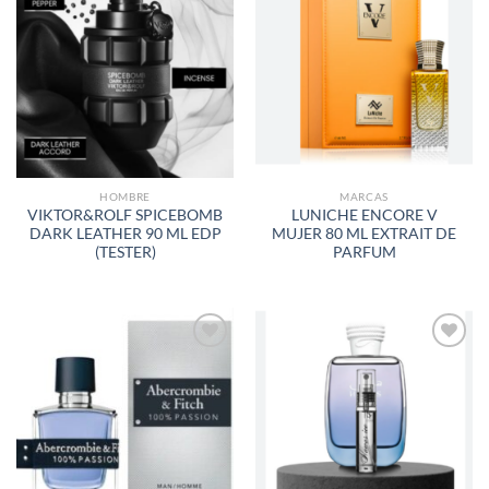
AÑADIR
AÑADIR
A LA
A LA
LISTA
LISTA
DE
DE
DESEOS
DESEOS
HOMBRE
MARCAS
VIKTOR&ROLF SPICEBOMB
LUNICHE ENCORE V
DARK LEATHER 90 ML EDP
MUJER 80 ML EXTRAIT DE
(TESTER)
PARFUM
AÑADIR
AÑADIR
A LA
A LA
LISTA
LISTA
DE
DE
DESEOS
DESEOS