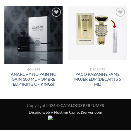
AÑADIR
AÑADIR
A LA
A LA
LISTA
LISTA
DE
DE
DESEOS
DESEOS
HOMBRE
DECANTS
ANARCHY NO PAIN NO
PACO RABANNE FAME
GAIN 100 ML HOMBRE
MUJER EDP (DECANTS 5
EDP (KING OF KINGS)
ML)
Copyright 2026 ©
CATALOGO PERFUMES
Diseño web y Hosting ConectServer.com