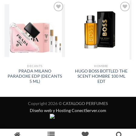
AÑADIR
AÑADIR
A LA
A LA
LISTA
LISTA
DE
DE
DESEOS
DESEOS
DECANTS
HOMBRE
PRADA MILANO
HUGO BOSS BOTTLED THE
PARADOXE EDP (DECANTS
SCENT HOMBRE 100 ML
5 ML)
EDT
Copyright 2026 ©
CATALOGO PERFUMES
Diseño web y Hosting ConectServer.com