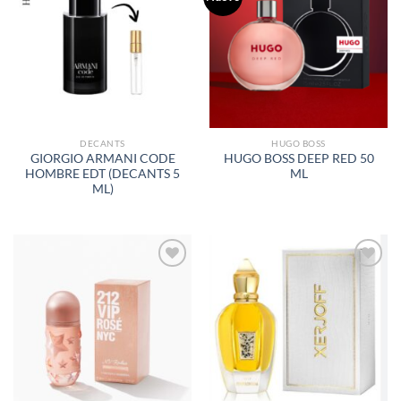
A LA
A LA
LISTA
LISTA
DE
DE
DESEOS
DESEOS
DECANTS
HUGO BOSS
GIORGIO ARMANI CODE
HUGO BOSS DEEP RED 50
HOMBRE EDT (DECANTS 5
ML
ML)
AÑADIR
AÑADIR
A LA
A LA
LISTA
LISTA
DE
DE
DESEOS
DESEOS