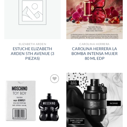
A LA
A LA
LISTA
LISTA
DE
DE
DESEOS
DESEOS
ELIZABETH ARDEN
CAROLINA HERRERA
ESTUCHE ELIZABETH
CAROLINA HERRERA LA
ARDEN 5TH AVENUE (3
BOMBA INTENSA MUJER
PIEZAS)
80 ML EDP
AÑADIR
AÑADIR
A LA
A LA
LISTA
LISTA
DE
DE
DESEOS
DESEOS