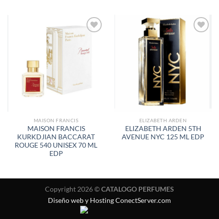
AÑADIR
AÑADIR
A LA
A LA
LISTA
LISTA
DE
DE
DESEOS
DESEOS
MAISON FRANCIS
ELIZABETH ARDEN
MAISON FRANCIS
ELIZABETH ARDEN 5TH
KURKDJIAN BACCARAT
AVENUE NYC 125 ML EDP
ROUGE 540 UNISEX 70 ML
EDP
Copyright 2026 ©
CATALOGO PERFUMES
Diseño web y Hosting ConectServer.com