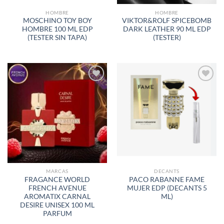
HOMBRE
HOMBRE
MOSCHINO TOY BOY
VIKTOR&ROLF SPICEBOMB
HOMBRE 100 ML EDP
DARK LEATHER 90 ML EDP
(TESTER SIN TAPA)
(TESTER)
AÑADIR
AÑADIR
A LA
A LA
LISTA
LISTA
DE
DE
DESEOS
DESEOS
MARCAS
DECANTS
FRAGANCE WORLD
PACO RABANNE FAME
FRENCH AVENUE
MUJER EDP (DECANTS 5
AROMATIX CARNAL
ML)
DESIRE UNISEX 100 ML
PARFUM