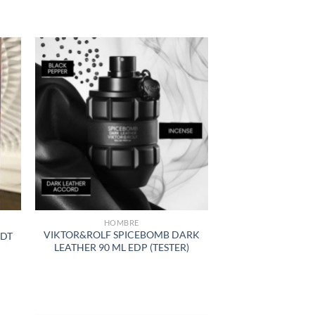
R
AÑADIR
A LA
LISTA
DE
S
DESEOS
HOMBRE
VIKTOR&ROLF SPICEBOMB DARK
EDT
LEATHER 90 ML EDP (TESTER)