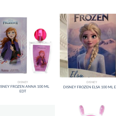
S
AÑADIR
AÑADI
A LA
A LA
LISTA
LISTA
DE
DE
DESEOS
DESEO
DISNEY
DISNEY
ISNEY FROZEN ANNA 100 ML
DISNEY FROZEN ELSA 100 ML 
EDT