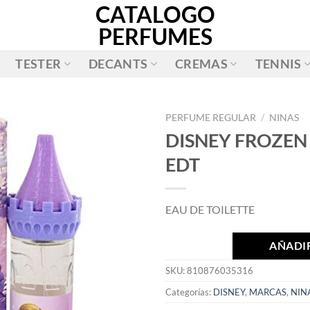
CATALOGO
PERFUMES
TESTER
DECANTS
CREMAS
TENNIS
PERFUME REGULAR
/
NINAS
DISNEY FROZEN
AÑADIR
EDT
A LA
LISTA
DE
EAU DE TOILETTE
DESEOS
AÑADIR
SKU:
810876035316
Categorías:
DISNEY
,
MARCAS
,
NIN