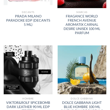
DECANTS
MARCAS
PRADA MILANO
FRAGANCE WORLD
PARADOXE EDP (DECANTS
FRENCH AVENUE
5 ML)
AROMATIX CARNAL
DESIRE UNISEX 100 ML
PARFUM
AÑADIR
AÑADIR
A LA
A LA
LISTA
LISTA
DE
DE
DESEOS
DESEOS
HOMBRE
DOLCE GABBANA
VIKTOR&ROLF SPICEBOMB
DOLCE GABBANA LIGHT
DARK LEATHER 90 ML EDP
BLUE HOMBRE 100 ML