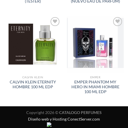
(TESTER)
(NUEVO EAU DE PARFUM)
AÑADIR
AÑADIR
A LA
A LA
LISTA
LISTA
DE
DE
DESEOS
DESEOS
CALVIN KLEIN
EMPER
CALVIN KLEIN ETERNITY
EMPER PHANTOM MY
HOMBRE 100 ML EDP
HERO IN MIAMI HOMBRE
100 ML EDP
Copyright 2026 ©
CATALOGO PERFUMES
Diseño web y Hosting ConectServer.com