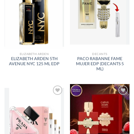
AÑADIR
AÑADIR
A LA
A LA
LISTA
LISTA
DE
DE
DESEOS
DESEOS
ELIZABETH ARDEN
DECANTS
ELIZABETH ARDEN 5TH
PACO RABANNE FAME
AVENUE NYC 125 ML EDP
MUJER EDP (DECANTS 5
ML)
AÑADIR
AÑADIR
A LA
A LA
LISTA
LISTA
DE
DE
DESEOS
DESEOS