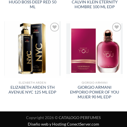
HUGO BOSS DEEP RED 50
CALVIN KLEIN ETERNITY
ML
HOMBRE 100 ML EDP
AÑADIR
AÑADIR
A LA
A LA
LISTA
LISTA
DE
DE
DESEOS
DESEOS
ELIZABETH ARDEN
GIORGIO ARMANI
ELIZABETH ARDEN 5TH
GIORGIO ARMANI
AVENUE NYC 125 ML EDP
EMPORIO POWER OF YOU
MUJER 90 ML EDP
Copyright 2026 ©
CATALOGO PERFUMES
Diseño web y Hosting ConectServer.com