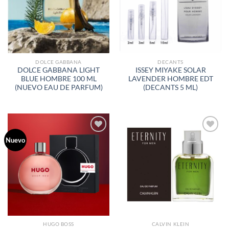
DE
DE
DESEOS
DESEOS
DOLCE GABBANA
DECANTS
DOLCE GABBANA LIGHT
ISSEY MIYAKE SOLAR
BLUE HOMBRE 100 ML
LAVENDER HOMBRE EDT
(NUEVO EAU DE PARFUM)
(DECANTS 5 ML)
Nuevo
AÑADIR
AÑADIR
A LA
A LA
LISTA
LISTA
DE
DE
DESEOS
DESEOS
HUGO BOSS
CALVIN KLEIN