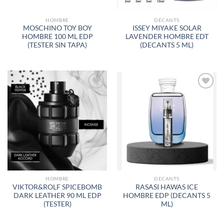
HOMBRE
DECANTS
MOSCHINO TOY BOY
ISSEY MIYAKE SOLAR
HOMBRE 100 ML EDP
LAVENDER HOMBRE EDT
(TESTER SIN TAPA)
(DECANTS 5 ML)
AÑADIR
AÑADIR
A LA
A LA
LISTA
LISTA
DE
DE
DESEOS
DESEOS
HOMBRE
DECANTS
VIKTOR&ROLF SPICEBOMB
RASASI HAWAS ICE
DARK LEATHER 90 ML EDP
HOMBRE EDP (DECANTS 5
(TESTER)
ML)