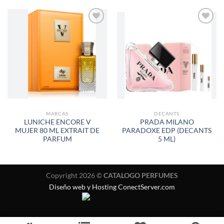
AÑADIR
AÑADIR
A LA
A LA
LISTA
LISTA
DE
DE
DESEOS
DESEOS
MARCAS
DECANTS
LUNICHE ENCORE V
PRADA MILANO
MUJER 80 ML EXTRAIT DE
PARADOXE EDP (DECANTS
PARFUM
5 ML)
Copyright 2026 ©
CATALOGO PERFUMES
Diseño web y Hosting ConectServer.com