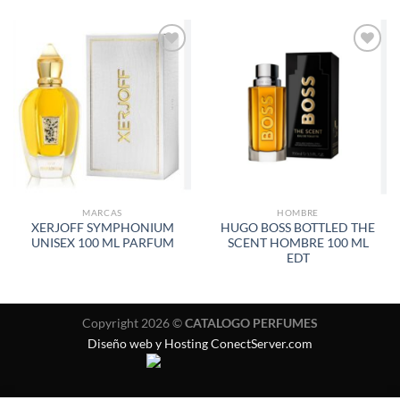
AÑADIR
AÑADIR
A LA
A LA
LISTA
LISTA
DE
DE
DESEOS
DESEOS
MARCAS
HOMBRE
XERJOFF SYMPHONIUM
HUGO BOSS BOTTLED THE
UNISEX 100 ML PARFUM
SCENT HOMBRE 100 ML
EDT
Copyright 2026 ©
CATALOGO PERFUMES
Diseño web y Hosting ConectServer.com