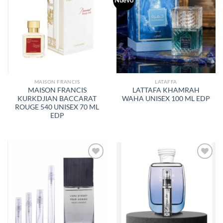
Nuevo
AÑADIR
AÑADIR
A LA
A LA
LISTA
LISTA
DE
DE
DESEOS
DESEOS
MAISON FRANCIS
LATAFFA
MAISON FRANCIS
LATTAFA KHAMRAH
KURKDJIAN BACCARAT
WAHA UNISEX 100 ML EDP
ROUGE 540 UNISEX 70 ML
EDP
AÑADIR
AÑADIR
A LA
A LA
LISTA
LISTA
DE
DE
DESEOS
DESEOS